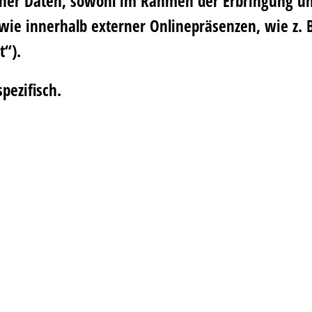
er Daten, sowohl im Rahmen der Erbringung uns
ie innerhalb externer Onlinepräsenzen, wie z. B
t“).
pezifisch.