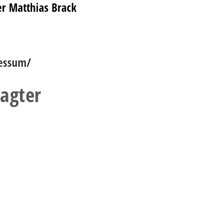
er Matthias Brack
ressum/
agter